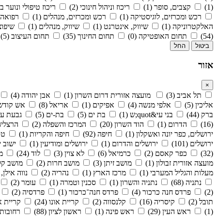
(1)
קצבים, סופר (1)
ריכוז וניהול חינוכי (2)
ריכוז טיפולי ונוער בסי
רכש ומכרזים, לוגיסטיקה (1)
רכש ומכרזים, מנהלים (1)
רפואה (28
האלקטרוניקה (1)
שיווק, אינטרנט (1)
שיווק, מנהלים (1)
שיפוצי
(54)
תחום האופטיקה (0)
תחום החינוך (35)
תחום העיצוב (5)
ביטול
החל
אזור
×
תל אביב (3)
מועצה אזורית דרום השרון (1)
אבן יהודה (4)
אליכין (5)
אלפי מנשה (4)
אפיקים (1)
אריאל (8)
אש קודש ו
ברק (44)
בני עי&quot;ש (1)
בת ים (5)
בת-ים (5)
גבעת עדה
(16)
הדרום (1)
הוד השרון (20)
המרכז והשפלה (2)
הרצליה (
ירושלים, כפר יונה ואשקלון (1)
חיפה (92)
חיפה והקריות (1)
טבע
ירושלים (101)
ירושלים והדרום (1)
ירושלים ומודיעין (1)
ישוב י
(32)
כפר קאסם (2)
כרמיאל (6)
לא צוין (3)
לוד (24)
מב
מועצה אזורית זבולון (1)
מושב זיתן (3)
מושב חרות (2)
מושב קלח
מעלות והגליל המערבי (1)
מרכז הארץ (1)
נהריה (2)
נווה אילן, 
נתניה (68)
נתניה והשרון (1)
סכנין וטמרה (1)
עומר (2)
(2)
פרדס חנה כרכור (4)
פרדס חנה־כרכור (1)
פרדסיה (2)
תובל (2)
קיסריה (16)
קלנסווה (2)
קריית אונו (24)
קריית את
(1)
ראש העין (29)
ראש פינה (1)
ראשון לציון (88)
רחובות (4