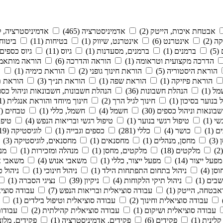
אבטחת איכות, הייטק (2)
אדמיניסטרציה (465)
אדמיניסטרציה, לו
 (2)
אינטרנט (6)
אינטרנט, שיווק (1)
בטיחות (11)
ביטוח (3
5)
ברמנים (1)
ברמנים, מסעדנות (1)
גיוס (11)
גיוס כספים 
הדרכה מקצועית וטראומה (1)
הוראה והדרכה (6)
הוראה מותאמת 
הוראת היסטוריה (5)
הוראת חינוך גופני (2)
הוראת כימיה (1)
ה
הוראת פיזיקה (1)
הוראת שפה (1)
הוראת תנ״ך (3)
הוראת תר
 (1)
הנהלת חשבונות (36)
הנהלת חשבונות, חשבונאות וניהול כספים
 בנוער בסיכון (1)
חינוך לגיל הרך (2)
חינוך מיוחד והוראת אנגלית (1)
בונאות וניהול כספים (30)
חשמל (4)
חשמל, כללי (1)
טבחים (7)
י (1)
טיפול רגשי בנוער (1)
טיפול רגשי ובריאות הנפש (4)
טיפו
(1)
כושר (4)
כללי (281)
כספים וגבייה (1)
לוגיסטיקה (19)
(3)
מחסן, מנהלים (1)
מחסנאים (1)
מחסנאים, לוגיסטיקה (3)
מלקטים (18)
מלקטים, מחסן (1)
מנהלה ומזכירות (1)
מנה
מפעל ייצור (14)
מפעל ייצור, כללי (1)
משאבי אנוש (4)
משאבי אנ
ן (4)
ניהול בתחום התפתחות הילד (1)
ניהול חינוכי (1)
ניהול טי
ים (1)
ניהול תיקי הלקוחות (4)
ניקיון (39)
נציגי הסברה (1)
אבטחה, הייטק (1)
עבודה סוציאלית ובריאות הנפש (7)
עבודה סוציא
עבודה סוציאלית וחינוך (2)
עבודה סוציאלית וטיפול בילדים (1)
עבודה סוציאלית ושיקום (1)
עבודה סוציאלית קהילתית (2)
עבודות 
לינית (1)
פקידים (6)
פקידים, אדמיניסטרציה (1)
פקידים, מלונא