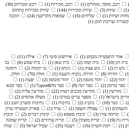
רכב, מוסך, מנהלים (1)
רכב, מכירות (1)
רכש ומכרזים (30)
שיווק (3)
שיווק ומכירות (144)
שיווק ומכירות בתחום
ות ושיווק (1)
שליחים (16)
שמאות מקרקעין (24)
תוכנה
שורת ועריכת תוכן (1)
אזור התעשייה מכמש (1)
איירפוט סיטי (7)
אילת (11)
בית דגן (10)
בית קמה (2)
בית שאן (1)
בית שמש (6)
בני
גוש דן (2)
גוש עציון (1)
גינתון (1)
גני תקווה (2)
דימונה
חדרה (8)
חדרה, נתניה ורעננה (1)
חולון (76)
חולון,
יהוד (22)
יהוד מונסון (2)
יהוד־מונוסון (2)
יפעת (1)
כפר טרומן (2)
כפר יונה (9)
כפר מל&quot;ל (1)
כפר סבא
מודיעין (1)
מודיעין מכבים רעות (22)
מודיעין עלית (2)
רים בישראל (1)
מספר ערים במרכז (1)
מעלה אדומים (2)
נשר (10)
נתב״ג (2)
נתיבות (1)
נתיבות ומערב הנגב (1)
והעמקים (1)
עפולה והצפון (1)
ערד (1)
פארק תעשייה שרון
קדימה צורן (3)
קיבוץ סאסא (1)
קיבוץ רבדים (2)
קיבוץ
ית גת (19)
קרית מוצקין (5)
קרית עתידים (2)
קרית שמונה
 (1)
רמת השרון (16)
רעננה (35)
שביל ישראל (5)
שדה