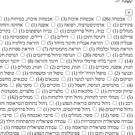
קטגוריה
×
אבטחה (26)
אבטחת איכות (3)
אבטחת איכות, בטיחות (1)
פקידים (1)
אדמיניסטרציה, רפואה (1)
אופנה (1)
אחזקה ותחזוקה
מנהלים (1)
בניה, ניהול פרויקטים (1)
בנייה ושיפוצים (1)
בקרים (
פרילנס (1)
דיגיטל ותוכן (1)
דיילים (5)
דיילים, קוסמטיקה (1)
אנגלית (10)
הוראת אנגלית וחינוך מיוחד (5)
הוראת ביולוגיה (1)
הוראת מנהל וכלכלה (1)
הוראת מתמטיקה (7)
הוראת ספרות (1)
מנהלים (1)
הנדסה (20)
הנדסה וניהול פרויקטים (1)
הנדסת חשמל
(14)
חינוך בלתי פורמלי וניהול (1)
חינוך והוראה (8)
חינוך וטיפול
חנות, אופנה, מוכרים (1)
חנות, מוכרים (2)
חנות, מנהלים (1)
חש
ובנוער (2)
טיפול הורה־ילד (1)
טיפול זוגי ומשפחתי (1)
טיפול רגש
ושיקום (2)
טיפול רגשי לנוער (1)
טכנאים (14)
טכנאים, מחשבים 
(4)
מהנדסים, הנדסה, חשמל (1)
מוכרים (5)
מוסך (0)
מחסן 
שיווק ומכירות (1)
מלונאות (1)
מלצרים (1)
מלצרים, מסעדנות (2)
(5)
מנהלי תיקי לקוחות, ניהול תיקי הלקוחות (1)
מנהלים (162)
רכב (1)
ניהול בתחום בריאות הנפש (1)
ניהול בתחום הטראומה והחוס
ניהול פרויקטים (6)
ניהול פרויקטים, הייטק (1)
ניהול פרויקטים, מחשב
(1)
סופר (12)
סופר, מנהלים (1)
סייבר ואבטחה (5)
סייבר ו
עבודה סוציאלית והתמכרויות (1)
עבודה סוציאלית והתפתחות הילד (2)
(1)
עבודה סוציאלית וטראומה (1)
עבודה סוציאלית ומשפחה (1)
(1)
עיתונות ותוכן (1)
פסיכולוגיה ובריאות הנפש (1)
פסיכולוגיה ק