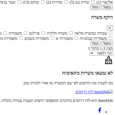
אליעזר (1)
שדות נגב (5)
שדרות (2)
שוהם (13)
שער בנימין (
ביטול
החל
היקף משרה
×
עבודה במשרה מלאה
משרה חלקית
פרילנס
משמרות
מ
משמרות שבועיות
משמרות א
משמרות בשבוע
משמרות מ
ביטול
החל
מציג 1-3 מתוך 3
לא נמצאו משרות מתאימות
נסו לשנות את החיפוש לפי שם המשרה או אזור ולבדוק שוב.
לוח דרושים
IneedJob הוא לוח דרושים מתקדם המאפשר חיפוש הצעות עבודה בקלות. מצאו את הקריירה החדשה שלכם היום.