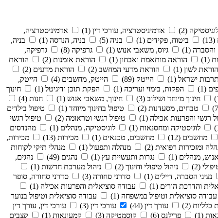
גיסטיקה (2)
אדמיניסטרציה, עורכי דין (1)
אדמיניסטרציה,
1)
ביטוח, פקידים (1)
בניה (5)
בניה, הנדסה (1)
בניה,
והסברה (1)
גיוס, משאבי אנוש (1)
גרפיקה (8)
גרפיקה,
(1)
הוראה מותאמת ואבחון (1)
הוראת אומנות (2)
הוראת
וראת לשון (1)
הוראת מדעי המחשב (2)
הוראת מדעים (2)
בות ישראל (1)
הייטק (89)
הייטק, מחשבים (4)
הייטק,
 (1)
הפקות, בימוי ועריכה (1)
הפקת תוכן ודיגיטל (1)
חינוך
חינוך מיוחד ושילוב (3)
חינוך, משאבי אנוש (1)
חנות (4)
טבחים, מסעדנות (2)
טיפול בחינוך מיוחד (1)
טיפול בילדים
ל רגשי והפרעות אכילה (1)
טיפול רגשי וטראומה (2)
טיפול רגשי
לוגיסטיקה ומחסנאות (1)
לוגיסטיקה, מנהלים (1)
מהנדסים
מחשבים (12)
מחשבים, טכנאים (1)
מכירות (13)
מכירות,
לה ומזכירות רפואית (2)
מנהלה ותפעול (1)
מנהלי תיקי לקוחות
וש, מנהלים (1)
נגרות ותעשיית עץ (1)
נהגים (49)
נהגים,
פולי (2)
ניהול טיפולי וחינוך (2)
ניהול מערכת חדשות (1)
נציגי הסברה, דיילים (1)
סדרני סחורה (3)
סדרני סחורה, סופר
לית והדרכת הורים (1)
עבודה סוציאלית והפרעות אכילה (1)
עבודה סוציאלית וטיפול במשפחה (1)
עבודה סוציאלית וטיפול בנוער
כלליות (2)
עורך דין (44)
עורכי דין (3)
עורכי דין, עורך דין
ות (1)
פרילנס (6)
קוסמטיקה (3)
קמעונאות (1)
קצבים