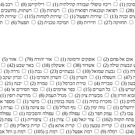
כון (1)
ריכוז טיפולי ועבודה קהילתית (1)
רילוקיישן (0)
רכב (4)
)
רפואה וטכנאות רפואית (1)
רשתות (3)
רשתות, מחשבים (1)
ם ובניה (13)
שירות ותפעול (1)
שירות לקוחות (115)
שירות לקוח
תחזוקה (27)
תיירות (0)
תמיכה טכנית (2)
תפעול (6)
תק
אום אל-פחם (2)
אופקים ודימונה (1)
אור יהודה (79)
אזור (5)
גבעות שילה (2)
אשדוד (38)
אשקלון (18)
באר שבע (42)
 (1)
גבעת שמואל (10)
גבעתיים (23)
גבת (1)
גדרה (3)
47)
השפלה (1)
השרון (3)
השרון והמרכז (1)
זכרון יעקב (1)
ון (3)
טבריה (4)
טירת הכרמל (1)
טמרה (2)
יבנה (21)
שרש (3)
כל הערים (15)
כפר אדומים (1)
כפר חסידים א' (4)
וא חורון (3)
מבשרת ציון (2)
מגדל העמק (8)
מדרשת רופין (1)
ים (1)
מזכרת בתיה (1)
מטה בנימין (1)
מישר (1)
מספר אזו
ירושלים (1)
נווה ימין (2)
נוף הגליל (3)
נס ציונה (13)
נצרת (2)
עכו (7)
עמק חפר (2)
עפולה (8)
עפולה והסביבה (1)
עפולה 
פתח תקווה (162)
צור יגאל (4)
צורן (1)
ציפורית (1)
צפת (2)
א (1)
קריית טבעון (1)
קרית אתא (5)
קרית ביאליק (9)
קר
2)
רמלה (9)
רמת אפעל (1)
רמת גן (105)
רמת גן ותל אביב