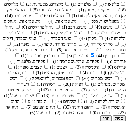
מלונאות (1)
מלצרים (1)
מלצרים, מסעדנות (2)
מלקטים
(18)
מלקטים, מחסן (1)
מנהלי תיקי לקוחות (5)
מנהלי תיקי
לקוחות, ניהול תיקי הלקוחות (1)
מנהלים (162)
מפעל ייצור (14)
מפעל ייצור, כללי (1)
משאבי אנוש (4)
משאבי אנוש, מנהלים
(1)
נהגים (49)
נהגים, רכב (1)
ניהול פרויקטים (6)
ניהול
פרויקטים, הייטק (1)
ניהול פרויקטים, מחשבים (1)
ניהול תיקי
הלקוחות (4)
ניקיון (37)
נציגי הסברה (1)
נציגי הסברה, דיילים
(1)
סדרני סחורה (3)
סדרני סחורה, סופר (1)
סופר (12)
סופר, מנהלים (1)
סייבר ואבטחה (5)
סייבר ואבטחה, הייטק (1)
עורך דין (44)
עורכי דין (3)
עורכי דין, עורך דין (1)
פקידים (6)
פקידים, אדמיניסטרציה (1)
פקידים, מלונאות (1)
פרילנס (6)
קוסמטיקה (3)
קצבים (1)
קצבים, סופר (1)
רילוקיישן (0)
רכב (4)
רכב, מוסך, מנהלים (1)
רכב, מכירות
(1)
רכש ומכרזים (30)
רכש ומכרזים, לוגיסטיקה (1)
רכש
ומכרזים, מנהלים (1)
רפואה (28)
רשתות (3)
רשתות,
מחשבים (1)
שיווק (3)
שיווק ומכירות (142)
שיווק, אינטרנט
(1)
שיווק, מנהלים (1)
שיפוצים ובניה (13)
שירות ותפעול (1)
שירות לקוחות (113)
שליחים (16)
תוכנה (54)
תחום
האופטיקה (0)
תחום החינוך (35)
תחום העיצוב (5)
תחזוקה
(27)
תיירות (0)
תמיכה טכנית (2)
תפעול (6)
ביטול
החל