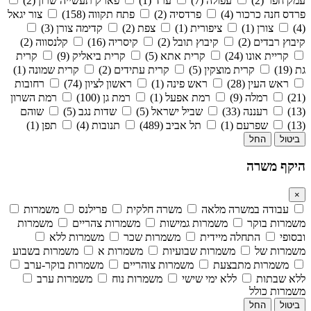
עמק חפר (2)
עפולה (7)
ערד (1)
פארק תעשייה שרון (2)
פרדס חנה כרכור (4)
פרדסיה (2)
פתח תקווה (158)
צור יגאל
(4)
צורן (1)
ציפורית (1)
צפת (2)
קדימה צורן (3)
קיבוץ רבדים (2)
קיבוץ תובל (2)
קיסריה (16)
קלנסווה (2)
קריית אונו (24)
קרית אתא (5)
קרית ביאליק (9)
קרית
גת (19)
קרית מוצקין (5)
קרית עתידים (2)
קרית שמונה (1)
ראש העין (28)
ראש פינה (1)
ראשון לציון (74)
רחובות
(21)
רמלה (9)
רמת אפעל (1)
רמת גן (100)
רמת השרון
(13)
רעננה (33)
שביל ישראל (5)
שדות נגב (5)
שוהם
(13)
שפרעם (1)
תל אביב (489)
תנובות (4)
תפן (1)
ביטול
החל
היקף משרה
×
עבודה במשרה מלאה
משרה חלקית
פרילנס
משמרות
משמרות בוקר
משמרות גמישות
משמרות צהריים
משמרות
ובסופי
התחלה מיידית
משמרות שכר
משמרות ללא
משמרות של
משמרות שבועיות
משמרות א
משמרות בשבוע
משמרות מתבצעת
משמרות צוהריים
משמרות בוקר-ערב
ללא שבתות
ללא ימי שישי
משמרות נוח
משמרות ערב
משמרות כולל
ביטול
החל