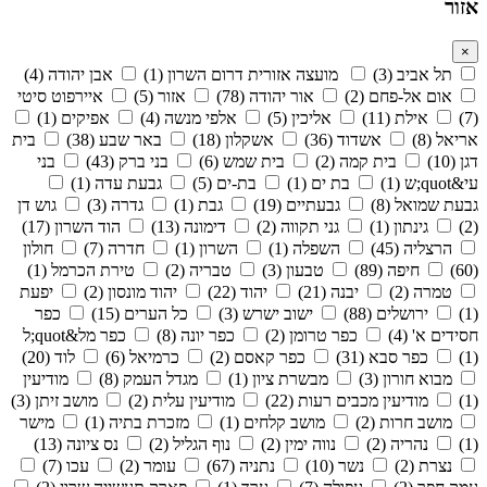
אזור
×
תל אביב (3)
מועצה אזורית דרום השרון (1)
אבן יהודה (4)
אום אל-פחם (2)
אור יהודה (78)
אזור (5)
איירפוט סיטי
(7)
אילת (11)
אליכין (5)
אלפי מנשה (4)
אפיקים (1)
אריאל (8)
אשדוד (36)
אשקלון (18)
באר שבע (38)
בית
דגן (10)
בית קמה (2)
בית שמש (6)
בני ברק (43)
בני
עי&quot;ש (1)
בת ים (1)
בת-ים (5)
גבעת עדה (1)
גבעת שמואל (8)
גבעתיים (19)
גבת (1)
גדרה (3)
גוש דן
(2)
גינתון (1)
גני תקווה (2)
דימונה (13)
הוד השרון (17)
הרצליה (45)
השפלה (1)
השרון (1)
חדרה (7)
חולון
(60)
חיפה (89)
טבעון (3)
טבריה (2)
טירת הכרמל (1)
טמרה (2)
יבנה (21)
יהוד (22)
יהוד מונסון (2)
יפעת
(1)
ירושלים (88)
ישוב ישרש (3)
כל הערים (15)
כפר
חסידים א' (4)
כפר טרומן (2)
כפר יונה (8)
כפר מל&quot;ל
(1)
כפר סבא (31)
כפר קאסם (2)
כרמיאל (6)
לוד (20)
מבוא חורון (3)
מבשרת ציון (1)
מגדל העמק (8)
מודיעין
(1)
מודיעין מכבים רעות (22)
מודיעין עלית (2)
מושב זיתן (3)
מושב חרות (2)
מושב קלחים (1)
מזכרת בתיה (1)
מישר
(1)
נהריה (2)
נווה ימין (2)
נוף הגליל (2)
נס ציונה (13)
נצרת (2)
נשר (10)
נתניה (67)
עומר (2)
עכו (7)