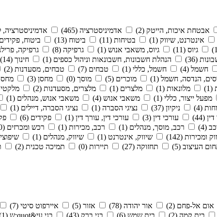
אבטחת איכות, הייטק (2)
אדמיניסטרציה (465)
אדמיניסטרציה, לו
אינטרנט, שיווק (1)
בטיחות (11)
ביטוח (13)
ביטוח, פקידים (1
גיוס (11)
גיוס, משאבי אנוש (1)
גרפיקה (8)
גרפיקה, פרילנס 
ות (36)
הנהלת חשבונות, חשבונאות וניהול כספים (1)
חינוך (14)
חשמל (4)
חשמל, כללי (1)
טבחים (7)
טבחים, מסעדנות (2)
ים, הנדסה, חשמל (1)
מוכרים (5)
מוסך (0)
מחסן (3)
מחסן,
1)
מלונאות (1)
מלצרים (1)
מלצרים, מסעדנות (2)
מלקטים (
מפעל ייצור, כללי (1)
משאבי אנוש (4)
משאבי אנוש, מנהלים (1)
ות (4)
ניקיון (37)
נציגי הסברה (1)
נציגי הסברה, דיילים (1)
ן (44)
עורכי דין (3)
עורכי דין, עורך דין (1)
פקידים (6)
פקי
ב (4)
רכב, מוסך, מנהלים (1)
רכב, מכירות (1)
רכש ומכרזים (30)
ק ומכירות (142)
שיווק, אינטרנט (1)
שיווק, מנהלים (1)
שיפוצים 
ום העיצוב (5)
תחזוקה (27)
תיירות (0)
תמיכה טכנית (2)
ת
אום אל-פחם (2)
אור יהודה (78)
אזור (5)
איירפוט סיטי (7)
בית קמה (2)
בית שמש (6)
בני ברק (43)
בני עי&quot;ש (1)