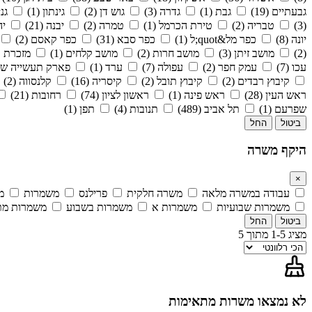
גבעתיים (19)
גבת (1)
גדרה (3)
גוש דן (2)
גינתון (1)
גני
(3)
טבריה (2)
טירת הכרמל (1)
טמרה (2)
יבנה (21)
יהו
יונה (8)
כפר מל&quot;ל (1)
כפר סבא (31)
כפר קאסם (2)
(2)
מושב זיתן (3)
מושב חרות (2)
מושב קלחים (1)
מזכרת בת
עכו (7)
עמק חפר (2)
עפולה (7)
ערד (1)
פארק תעשייה שרון 
קיבוץ רבדים (2)
קיבוץ תובל (2)
קיסריה (16)
קלנסווה (2)
ראש העין (28)
ראש פינה (1)
ראשון לציון (74)
רחובות (21)
שפרעם (1)
תל אביב (489)
תנובות (4)
תפן (1)
ביטול
החל
היקף משרה
×
עבודה במשרה מלאה
משרה חלקית
פרילנס
משמרות
מ
משמרות שבועיות
משמרות א
משמרות בשבוע
משמרות מ
ביטול
החל
מציג 1-5 מתוך 5
לא נמצאו משרות מתאימות