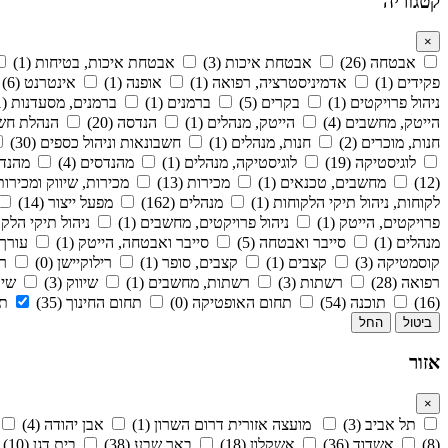
קטגוריה
×
אבטחה (26)
אבטחת איכות (3)
אבטחת איכות, בטיחות (1)
פקידים (1)
אדמיניסטרציה, רפואה (1)
אופנה (1)
אינטרנט (6)
ניהול פרויקטים (1)
בקרים (5)
ברמנים (1)
ברמנים, מסעדנות (1)
הייטק, מחשבים (4)
הייטק, מנהלים (1)
הנדסה (20)
הנהלת חשבונ
חנות, מוכרים (2)
חנות, מנהלים (1)
חשבונאות וניהול כספים (30)
לוגיסטיקה (19)
לוגיסטיקה, מנהלים (1)
מהנדסים (4)
מהנדס
(12)
מחשבים, טכנאים (1)
מכירות (13)
מכירות, שיווק ומכירות (
לקוחות, ניהול תיקי הלקוחות (1)
מנהלים (162)
מפעל ייצור (14)
פרויקטים, הייטק (1)
ניהול פרויקטים, מחשבים (1)
ניהול תיקי הלקוח
מנהלים (1)
סייבר ואבטחה (5)
סייבר ואבטחה, הייטק (1)
עורך די
קוסמטיקה (3)
קצבים (1)
קצבים, סופר (1)
רילוקיישן (0)
רכ
רפואה (28)
רשתות (3)
רשתות, מחשבים (1)
שיווק (3)
שיוו
(16)
תוכנה (54)
תחום האופטיקה (0)
תחום החינוך (35)
תח
ביטול
החל
אזור
×
תל אביב (3)
מועצה אזורית דרום השרון (1)
אבן יהודה (4)
(8)
אשדוד (36)
אשקלון (18)
באר שבע (38)
בית דגן (10)