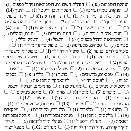
הנהלת חשבונות (36)
הנהלת חשבונות, חשבונאות וניהול כספים (1)
הפקות, בימוי ועריכה (1)
הפקת תוכן ודיגיטל (1)
חינוך (14)
חינוך בלתי פורמלי וניהול (1)
חינוך והוראה (8)
חינוך וטיפול
בנוער בסיכון (1)
חינוך לגיל הרך (2)
חינוך מיוחד והוראת אנגלית
(1)
חינוך מיוחד ושילוב (3)
חינוך, משאבי אנוש (1)
חנות (4)
חנות, אופנה, מוכרים (1)
חנות, מוכרים (2)
חנות, מנהלים (1)
חשבונאות וניהול כספים (30)
חשמל (4)
חשמל, כללי (1)
טבחים (7)
טבחים, מסעדנות (2)
טיפול בחינוך מיוחד (1)
טיפול בילדים ובנוער (2)
טיפול הורה־ילד (1)
טיפול זוגי ומשפחתי
(1)
טיפול רגשי (1)
טיפול רגשי בנוער (1)
טיפול רגשי ובריאות
הנפש (4)
טיפול רגשי והפרעות אכילה (1)
טיפול רגשי וטראומה
(2)
טיפול רגשי ושיקום (2)
טיפול רגשי לנוער (1)
טכנאים
(14)
טכנאים, מחשבים (1)
כושר (4)
כללי (281)
כספים
וגבייה (1)
לוגיסטיקה (19)
לוגיסטיקה ומחסנאות (1)
לוגיסטיקה, מנהלים (1)
מהנדסים (4)
מהנדסים, הנדסה, חשמל
(1)
מוכרים (5)
מוסך (0)
מחסן (3)
מחסן, מנהלים (1)
מחסנאים (1)
מחסנאים, לוגיסטיקה (3)
מחשבים (12)
מחשבים, טכנאים (1)
מכירות (13)
מכירות, שיווק ומכירות (1)
מלונאות (1)
מלצרים (1)
מלצרים, מסעדנות (2)
מלקטים
(18)
מלקטים, מחסן (1)
מנהלה ומזכירות (1)
מנהלה ומזכירות
רפואית (2)
מנהלה ותפעול (1)
מנהלי תיקי לקוחות (5)
מנהלי
תיקי לקוחות, ניהול תיקי הלקוחות (1)
מנהלים (162)
מפעל ייצור