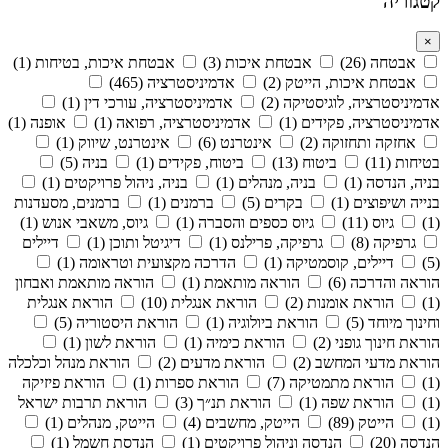
קטגוריה
×
אבטחה (26)
אבטחת איכות (3)
אבטחת איכות, בטיחות (1)
אבטחת איכות, הייטק (2)
אדמיניסטרציה (465)
אדמיניסטרציה, לוגיסטיקה (2)
אדמיניסטרציה, עורכי דין (1)
אדמיניסטרציה, פקידים (1)
אדמיניסטרציה, רפואה (1)
אופנה (1)
אחזקה ותחזוקה (2)
אינטרנט (6)
אינטרנט, שיווק (1)
בטיחות (11)
ביטוח (13)
ביטוח, פקידים (1)
בניה (5)
בניה, הנדסה (1)
בניה, מנהלים (1)
בניה, ניהול פרויקטים (1)
בנייה ושיפוצים (1)
בקרים (5)
ברמנים (1)
ברמנים, מסעדנות
(1)
גיוס (11)
גיוס כספים והסברה (1)
גיוס, משאבי אנוש (1)
גרפיקה (8)
גרפיקה, פרילנס (1)
דיגיטל ותוכן (1)
דיילים
(5)
דיילים, קוסמטיקה (1)
הדרכה מקצועית וטראומה (1)
הוראה והדרכה (6)
הוראה מותאמת (1)
הוראה מותאמת ואבחון
(1)
הוראת אומנות (2)
הוראת אנגלית (10)
הוראת אנגלית
וחינוך מיוחד (5)
הוראת ביולוגיה (1)
הוראת היסטוריה (5)
הוראת חינוך גופני (2)
הוראת כימיה (1)
הוראת לשון (1)
הוראת מדעי המחשב (2)
הוראת מדעים (2)
הוראת מנהל וכלכלה
(1)
הוראת מתמטיקה (7)
הוראת ספרות (1)
הוראת פיזיקה
(1)
הוראת שפה (1)
הוראת תנ״ך (3)
הוראת תרבות ישראל
(1)
הייטק (89)
הייטק, מחשבים (4)
הייטק, מנהלים (1)
הנדסה (20)
הנדסה וניהול פרויקטים (1)
הנדסת חשמל (1)