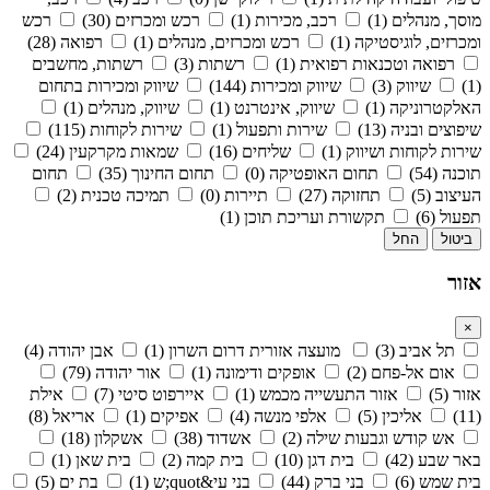
מוסך, מנהלים (1)
רכב, מכירות (1)
רכש ומכרזים (30)
רכש
ומכרזים, לוגיסטיקה (1)
רכש ומכרזים, מנהלים (1)
רפואה (28)
רפואה וטכנאות רפואית (1)
רשתות (3)
רשתות, מחשבים
(1)
שיווק (3)
שיווק ומכירות (144)
שיווק ומכירות בתחום
האלקטרוניקה (1)
שיווק, אינטרנט (1)
שיווק, מנהלים (1)
שיפוצים ובניה (13)
שירות ותפעול (1)
שירות לקוחות (115)
שירות לקוחות ושיווק (1)
שליחים (16)
שמאות מקרקעין (24)
תוכנה (54)
תחום האופטיקה (0)
תחום החינוך (35)
תחום
העיצוב (5)
תחזוקה (27)
תיירות (0)
תמיכה טכנית (2)
תפעול (6)
תקשורת ועריכת תוכן (1)
ביטול
החל
אזור
×
תל אביב (3)
מועצה אזורית דרום השרון (1)
אבן יהודה (4)
אום אל-פחם (2)
אופקים ודימונה (1)
אור יהודה (79)
אזור (5)
אזור התעשייה מכמש (1)
איירפוט סיטי (7)
אילת
(11)
אליכין (5)
אלפי מנשה (4)
אפיקים (1)
אריאל (8)
אש קודש וגבעות שילה (2)
אשדוד (38)
אשקלון (18)
באר שבע (42)
בית דגן (10)
בית קמה (2)
בית שאן (1)
בית שמש (6)
בני ברק (44)
בני עי&quot;ש (1)
בת ים (5)