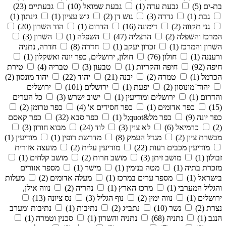
בת-ים (5)
גבעת עדה (1)
גבעת שמואל (10)
גבעתיים (23)
גבת (1)
גדרה (3)
גוש דן (2)
גוש עציון (1)
גינתון (1)
גני תקווה (2)
דימונה (16)
הדרום (1)
הוד השרון (20)
המרכז והשפלה (2)
הרצליה (47)
השפלה (1)
השרון (3)
השרון והמרכז (1)
זכרון יעקב (1)
חדרה (8)
חדרה, נתניה
ורעננה (1)
חולון (76)
חולון, ירושלים, כפר יונה ואשקלון (1)
חיפה (92)
חיפה והקריות (1)
טבעון (3)
טבריה (4)
טירת
הכרמל (1)
טמרה (2)
יבנה (21)
יהוד (22)
יהוד מונסון (2)
יהוד־מונוסון (2)
יפעת (1)
ירושלים (101)
ירושלים
והדרום (1)
ירושלים ומודיעין (1)
ישוב ישרש (3)
כל הערים
(15)
כפר אדומים (1)
כפר חסידים א' (4)
כפר טרומן (2)
כפר יונה (9)
כפר מל&quot;ל (1)
כפר סבא (32)
כפר קאסם
(2)
כרמיאל (6)
לא צוין (3)
לוד (24)
מבוא חורון (3)
מבשרת ציון (2)
מגדל העמק (8)
מדרשת רופין (1)
מודיעין (1)
מודיעין מכבים רעות (22)
מודיעין עלית (2)
מועצה אזורית
זבולון (1)
מושב זיתן (3)
מושב חרות (2)
מושב קלחים (1)
מזכרת בתיה (1)
מטה בנימין (1)
מישר (1)
מספר אזורים
בישראל (1)
מספר ערים במרכז (1)
מעלה אדומים (2)
מעלות
והגליל המערבי (1)
מרכז הארץ (1)
נהריה (2)
נווה אילן,
ירושלים (1)
נווה ימין (2)
נוף הגליל (3)
נס ציונה (13)
נצרת (2)
נשר (10)
נתב״ג (2)
נתיבות (1)
נתיבות ומערב
הנגב (1)
נתניה (68)
נתניה והשרון (1)
סכנין וטמרה (1)