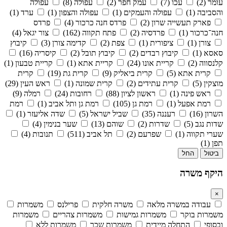
עומר (2)
עכו (7)
עמק חפר (2)
עפולה (8)
עפולה
והסביבה (1)
עפולה והעמקים (1)
עפולה והצפון (1)
ערד (1)
פארק תעשייה שרון (2)
פרדס חנה כרכור (4)
פרדס
חנה־כרכור (1)
פרדסיה (2)
פתח תקווה (162)
צור יגאל (4)
צורן (1)
ציפורית (1)
צפת (2)
קדימה צורן (3)
קיבוץ
סאסא (1)
קיבוץ רבדים (2)
קיבוץ תובל (2)
קיסריה (16)
קלנסווה (2)
קריית אונו (24)
קריית אתא (1)
קריית טבעון (1)
קרית אתא (5)
קרית ביאליק (9)
קרית גת (19)
קרית
מוצקין (5)
קרית עתידים (2)
קרית שמונה (1)
ראש העין (29)
ראש פינה (1)
ראשון לציון (88)
רחובות (24)
רמלה (9)
רמת אפעל (1)
רמת גן (105)
רמת גן ותל אביב (1)
רמת
השרון (16)
רעננה (35)
שביל ישראל (5)
שדה אליעזר (1)
שדות נגב (5)
שדרות (2)
שוהם (13)
שער בנימין (4)
שערי תקווה (1)
שפרעם (2)
תל אביב (511)
תנובות (4)
תפן (1)
ביטול
החל
היקף משרה
×
עבודה במשרה מלאה
משרה חלקית
פרילנס
משמרות
משמרות בוקר
משמרות גמישות
משמרות צהריים
משמרות
ובסופי
התחלה מיידית
משמרות שכר
משמרות ללא