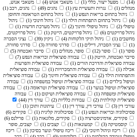
(14)
מפעל ייצור, כללי (1)
משאבי אנוש (4)
משאבי אנוש,
מנהלים (1)
נגרות ותעשיית עץ (1)
נהגים (49)
נהגים, רכב (1)
ניהול בתחום בריאות הנפש (1)
ניהול בתחום הטראומה והחוסן
(4)
ניהול בתחום התפתחות הילד (1)
ניהול חינוכי (1)
ניהול
טיפולי (2)
ניהול טיפולי וחינוך (2)
ניהול מערכת חדשות (1)
ניהול פרויקטים (6)
ניהול פרויקטים, הייטק (1)
ניהול פרויקטים,
מחשבים (1)
ניהול תיקי הלקוחות (4)
ניקיון (39)
נציגי הסברה
(1)
נציגי הסברה, דיילים (1)
סדרני סחורה (3)
סדרני סחורה,
סופר (1)
סופר (12)
סופר, מנהלים (1)
סייבר ואבטחה (5)
סייבר ואבטחה, הייטק (1)
עבודה סוציאלית ובריאות הנפש (7)
עבודה סוציאלית והדרכת הורים (1)
עבודה סוציאלית והפרעות
אכילה (1)
עבודה סוציאלית והתמכרויות (1)
עבודה סוציאלית
והתפתחות הילד (2)
עבודה סוציאלית וחינוך (2)
עבודה סוציאלית
וטיפול בילדים (1)
עבודה סוציאלית וטיפול במשפחה (1)
עבודה
סוציאלית וטיפול בנוער (1)
עבודה סוציאלית וטראומה (1)
עבודה
סוציאלית ומשפחה (1)
עבודה סוציאלית ושיקום (1)
עבודה
סוציאלית קהילתית (2)
עבודות כלליות (2)
עורך דין (44)
עורכי דין (3)
עורכי דין, עורך דין (1)
עיתונות ותוכן (1)
פסיכולוגיה ובריאות הנפש (1)
פסיכולוגיה קלינית (1)
פקידים (6)
פקידים, אדמיניסטרציה (1)
פקידים, מלונאות (1)
פרילנס (6)
קוסמטיקה (3)
קמעונאות (1)
קצבים (1)
קצבים, סופר
(1)
ריכוז וניהול חינוכי (2)
ריכוז טיפולי ונוער בסיכון (1)
ריכוז
טיפולי ועבודה קהילתית (1)
רילוקיישן (0)
רכב (4)
רכב,