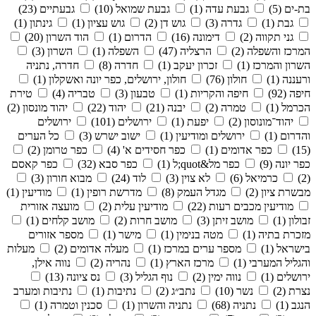
בת-ים (5)
גבעת עדה (1)
גבעת שמואל (10)
גבעתיים (23)
גבת (1)
גדרה (3)
גוש דן (2)
גוש עציון (1)
גינתון (1)
גני תקווה (2)
דימונה (16)
הדרום (1)
הוד השרון (20)
המרכז והשפלה (2)
הרצליה (47)
השפלה (1)
השרון (3)
השרון והמרכז (1)
זכרון יעקב (1)
חדרה (8)
חדרה, נתניה
ורעננה (1)
חולון (76)
חולון, ירושלים, כפר יונה ואשקלון (1)
חיפה (92)
חיפה והקריות (1)
טבעון (3)
טבריה (4)
טירת
הכרמל (1)
טמרה (2)
יבנה (21)
יהוד (22)
יהוד מונסון (2)
יהוד־מונוסון (2)
יפעת (1)
ירושלים (101)
ירושלים
והדרום (1)
ירושלים ומודיעין (1)
ישוב ישרש (3)
כל הערים
(15)
כפר אדומים (1)
כפר חסידים א' (4)
כפר טרומן (2)
כפר יונה (9)
כפר מל&quot;ל (1)
כפר סבא (32)
כפר קאסם
(2)
כרמיאל (6)
לא צוין (3)
לוד (24)
מבוא חורון (3)
מבשרת ציון (2)
מגדל העמק (8)
מדרשת רופין (1)
מודיעין (1)
מודיעין מכבים רעות (22)
מודיעין עלית (2)
מועצה אזורית
זבולון (1)
מושב זיתן (3)
מושב חרות (2)
מושב קלחים (1)
מזכרת בתיה (1)
מטה בנימין (1)
מישר (1)
מספר אזורים
בישראל (1)
מספר ערים במרכז (1)
מעלה אדומים (2)
מעלות
והגליל המערבי (1)
מרכז הארץ (1)
נהריה (2)
נווה אילן,
ירושלים (1)
נווה ימין (2)
נוף הגליל (3)
נס ציונה (13)
נצרת (2)
נשר (10)
נתב״ג (2)
נתיבות (1)
נתיבות ומערב
הנגב (1)
נתניה (68)
נתניה והשרון (1)
סכנין וטמרה (1)