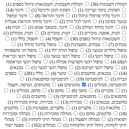
הנהלת חשבונות (36)
הנהלת חשבונות, חשבונאות וניהול כספים (1)
הפקות, בימוי ועריכה (1)
הפקת תוכן ודיגיטל (1)
חינוך (14)
חינוך בלתי פורמלי וניהול (1)
חינוך והוראה (8)
חינוך וטיפול
בנוער בסיכון (1)
חינוך לגיל הרך (2)
חינוך מיוחד והוראת אנגלית
(1)
חינוך מיוחד ושילוב (3)
חינוך, משאבי אנוש (1)
חנות (4)
חנות, אופנה, מוכרים (1)
חנות, מוכרים (2)
חנות, מנהלים (1)
חשבונאות וניהול כספים (30)
חשמל (4)
חשמל, כללי (1)
טבחים (7)
טבחים, מסעדנות (2)
טיפול בחינוך מיוחד (1)
טיפול בילדים ובנוער (2)
טיפול הורה־ילד (1)
טיפול זוגי ומשפחתי
(1)
טיפול רגשי (1)
טיפול רגשי בנוער (1)
טיפול רגשי ובריאות
הנפש (4)
טיפול רגשי והפרעות אכילה (1)
טיפול רגשי וטראומה
(2)
טיפול רגשי ושיקום (2)
טיפול רגשי לנוער (1)
טכנאים
(14)
טכנאים, מחשבים (1)
כושר (4)
כללי (281)
כספים
וגבייה (1)
לוגיסטיקה (19)
לוגיסטיקה ומחסנאות (1)
לוגיסטיקה, מנהלים (1)
מהנדסים (4)
מהנדסים, הנדסה, חשמל
(1)
מוכרים (5)
מוסך (0)
מחסן (3)
מחסן, מנהלים (1)
מחסנאים (1)
מחסנאים, לוגיסטיקה (3)
מחשבים (12)
מחשבים, טכנאים (1)
מכירות (13)
מכירות, שיווק ומכירות (1)
מלונאות (1)
מלצרים (1)
מלצרים, מסעדנות (2)
מלקטים
(18)
מלקטים, מחסן (1)
מנהלה ומזכירות (1)
מנהלה ומזכירות
רפואית (2)
מנהלה ותפעול (1)
מנהלי תיקי לקוחות (5)
מנהלי
תיקי לקוחות, ניהול תיקי הלקוחות (1)
מנהלים (162)
מפעל ייצור