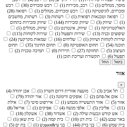
מוסך, מנהלים (1)
רכב, מכירות (1)
רכש ומכרזים (30)
רכש
ומכרזים, לוגיסטיקה (1)
רכש ומכרזים, מנהלים (1)
רפואה (28)
רפואה וטכנאות רפואית (1)
רשתות (3)
רשתות, מחשבים
(1)
שיווק (3)
שיווק ומכירות (144)
שיווק ומכירות בתחום
האלקטרוניקה (1)
שיווק, אינטרנט (1)
שיווק, מנהלים (1)
שיפוצים ובניה (13)
שירות ותפעול (1)
שירות לקוחות (115)
שירות לקוחות ושיווק (1)
שליחים (16)
שמאות מקרקעין (24)
תוכנה (54)
תחום האופטיקה (0)
תחום החינוך (35)
תחום
העיצוב (5)
תחזוקה (27)
תיירות (0)
תמיכה טכנית (2)
תפעול (6)
תקשורת ועריכת תוכן (1)
ביטול
החל
אזור
×
תל אביב (3)
מועצה אזורית דרום השרון (1)
אבן יהודה (4)
אום אל-פחם (2)
אופקים ודימונה (1)
אור יהודה (79)
אזור (5)
אזור התעשייה מכמש (1)
איירפוט סיטי (7)
אילת
(11)
אליכין (5)
אלפי מנשה (4)
אפיקים (1)
אריאל (8)
אש קודש וגבעות שילה (2)
אשדוד (38)
אשקלון (18)
באר שבע (42)
בית דגן (10)
בית קמה (2)
בית שאן (1)
בית שמש (6)
בני ברק (44)
בני עי&quot;ש (1)
בת ים (5)