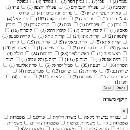
עומר (2)
עכו (7)
עמק חפר (2)
עפולה (8)
עפולה
והסביבה (1)
עפולה והעמקים (1)
עפולה והצפון (1)
ערד (1)
פארק תעשייה שרון (2)
פרדס חנה כרכור (4)
פרדס
חנה־כרכור (1)
פרדסיה (2)
פתח תקווה (162)
צור יגאל (4)
צורן (1)
ציפורית (1)
צפת (2)
קדימה צורן (3)
קיבוץ
סאסא (1)
קיבוץ רבדים (2)
קיבוץ תובל (2)
קיסריה (16)
קלנסווה (2)
קריית אונו (24)
קריית אתא (1)
קריית טבעון (1)
קרית אתא (5)
קרית ביאליק (9)
קרית גת (19)
קרית
מוצקין (5)
קרית עתידים (2)
קרית שמונה (1)
ראש העין (29)
ראש פינה (1)
ראשון לציון (88)
רחובות (24)
רמלה (9)
רמת אפעל (1)
רמת גן (105)
רמת גן ותל אביב (1)
רמת
השרון (16)
רעננה (35)
שביל ישראל (5)
שדה אליעזר (1)
שדות נגב (5)
שדרות (2)
שוהם (13)
שער בנימין (4)
שערי תקווה (1)
שפרעם (2)
תל אביב (511)
תנובות (4)
תפן (1)
ביטול
החל
היקף משרה
×
עבודה במשרה מלאה
משרה חלקית
פרילנס
משמרות
משמרות בוקר
משמרות גמישות
משמרות צהריים
משמרות
ובסופי
התחלה מיידית
משמרות שכר
משמרות ללא