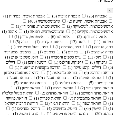
קטגוריה
×
אבטחה (26)
אבטחת איכות (3)
אבטחת איכות, בטיחות (1)
אבטחת איכות, הייטק (2)
אדמיניסטרציה (465)
אדמיניסטרציה, לוגיסטיקה (2)
אדמיניסטרציה, עורכי דין (1)
אדמיניסטרציה, פקידים (1)
אדמיניסטרציה, רפואה (1)
אופנה (1)
אחזקה ותחזוקה (2)
אינטרנט (6)
אינטרנט, שיווק (1)
בטיחות (11)
ביטוח (13)
ביטוח, פקידים (1)
בניה (5)
בניה, הנדסה (1)
בניה, מנהלים (1)
בניה, ניהול פרויקטים (1)
בנייה ושיפוצים (1)
בקרים (5)
ברמנים (1)
ברמנים, מסעדנות
(1)
גיוס (11)
גיוס כספים והסברה (1)
גיוס, משאבי אנוש (1)
גרפיקה (8)
גרפיקה, פרילנס (1)
דיגיטל ותוכן (1)
דיילים
(5)
דיילים, קוסמטיקה (1)
הדרכה מקצועית וטראומה (1)
הוראה והדרכה (6)
הוראה מותאמת (1)
הוראה מותאמת ואבחון
(1)
הוראת אומנות (2)
הוראת אנגלית (10)
הוראת אנגלית
וחינוך מיוחד (5)
הוראת ביולוגיה (1)
הוראת היסטוריה (5)
הוראת חינוך גופני (2)
הוראת כימיה (1)
הוראת לשון (1)
הוראת מדעי המחשב (2)
הוראת מדעים (2)
הוראת מנהל וכלכלה
(1)
הוראת מתמטיקה (7)
הוראת ספרות (1)
הוראת פיזיקה
(1)
הוראת שפה (1)
הוראת תנ״ך (3)
הוראת תרבות ישראל
(1)
הייטק (89)
הייטק, מחשבים (4)
הייטק, מנהלים (1)
הנדסה (20)
הנדסה וניהול פרויקטים (1)
הנדסת חשמל (1)