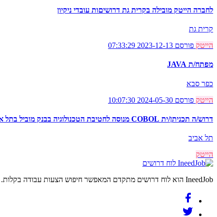
לחברה הייטק מובילה בקרית גת דרושיםות עובדי ניקיון
קרית גת
הייטק
פורסם 2023-12-13 07:33:29
מפתח/ת JAVA
כפר סבא
הייטק
פורסם 2024-05-30 10:07:30
דרוש/ה תכניתן/ית COBOL מנוסה לחטיבת הטכנולוגיה בבנק מוביל בתל אביב
תל אביב
הייטק
לוח דרושים
IneedJob הוא לוח דרושים מתקדם המאפשר חיפוש הצעות עבודה בקלות. מצאו את הקריירה החדשה שלכם היום.