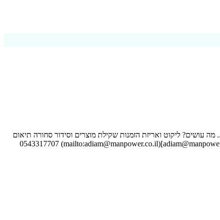
ה? תל אביב השכר: 65 שח לשעה! המשמרות: רק 6 שעות! (בוקר / צהריים / ערב)- נכונות ל4 משמרות בשבוע.. מה עושים? ליקוט ואריזת הזמנות שקילת מוצרים וסידור סחורה תיאום
מול שליחים עבודה פיזית קלה (5-10 קג) תכלס: ימים א'-ה' (סבב משמרות נוח) ימי שישי אחת לשבועיים-שלושה אווירה מעולה וצוות לעניין! קוח: [adiam@manpower.co.il](mailto:adiam@manpower.co.il) 0543317707