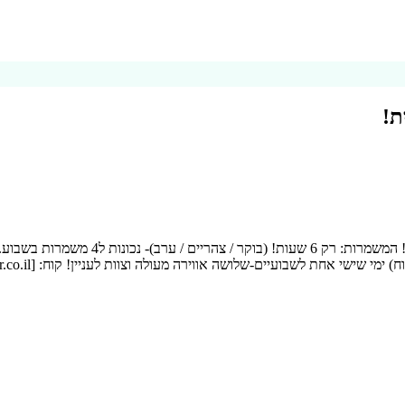
ת!
מתאים בול לסטודנטים/ות ולהורים! ‍‍‍ איפ