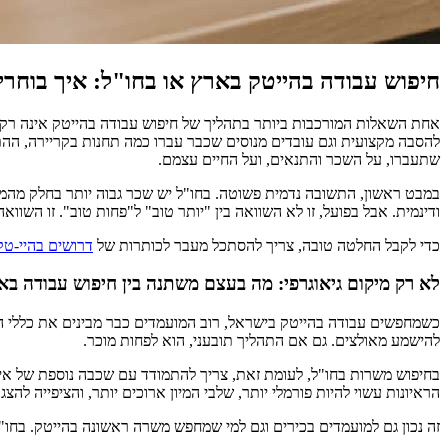
חיפוש עבודה בהייטק בארץ או בחו"ל: איך בוחרי
אחת השאלות המורכבות ביותר בתהליך של חיפוש עבודה בהייטק אינה רק "ל
להסבה מקצועית וגם עובדים מנוסים שכבר עברו כמה תחנות בקריירה, ההת
שתעברו, על השכר והתנאים, ועל החיים עצמם.
במבט ראשון, התשובה נדמית פשוטה. בחו"ל יש שכר גבוה יותר בחלק מהמקר
ודינמית. אבל בפועל, זו לא השוואה בין "יותר טוב" ל"פחות טוב". זו השוואה
כדי לקבל החלטה טובה, צריך להסתכל מעבר לכותרות של
דרושים בהיי-טק
לא רק מיקום גיאוגרפי: מה בעצם משתנה בין חיפוש עבודה בא
כשמחפשים עבודה בהייטק בישראל, רוב המועמדים כבר מבינים את כללי המש
להישמע מאולצים. גם אם התהליך תובעני, הוא לפחות מוכר.
בחיפוש משרות בחו"ל, לעומת זאת, צריך להתמודד עם שכבה נוספת של אי-ו
הראיונות עשוי להיות פורמלי יותר, שלבי המיון ארוכים יותר, והציפייה להצ
זה נכון גם למועמדים בכירים וגם למי שמחפש משרה ראשונה בהייטק. בחו