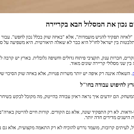
ם נכון את המסלול הבא בקריירה
איזה תפקיד להגיש מועמדות", אלא "באיזה שוק בכלל נכון לחפש". עבור מה
לבטות בין ישראל לחו"ל היא כבר לא שאלה תיאורטית. היא משפיעה על סוג
ים, חברות ענק, תקציבי פיתוח גדולים וחשיפה גלובלית. בארץ יש קרבה ל
 בין שני מסלולי קריירה שונים מאוד.
. השאלה איננה רק איפה יש יותר משרות פנויות, אלא באיזה שוק הסיכוי ש
רץ לחיפוש עבודה בחו"ל
חק. הם יודעים איך נראה ראיון עבודה בהייטק, מה מקובל לבקש בשיחת שכר
דאות. לא רק התפקיד שונה, אלא גם הקודים. קורות חיים להייטק בארה"ב 
גת הישגים מדידים חדה יותר.
"ל, לעיתים קרובות, מועמד נדרש להוכיח לא רק התאמה מקצועית, אלא גם 