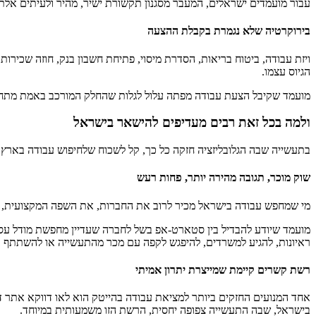
עבור מועמדים ישראלים, המעבר מסגנון תקשורת ישיר, מהיר ולעיתים אלתו
בירוקרטיה שלא נגמרת בקבלת ההצעה
ויזת עבודה, ביטוח בריאות, הסדרת מיסוי, פתיחת חשבון בנק, חוזה שכירות
הגיוס עצמו.
מועמד שקיבל הצעת עבודה מפתה עלול לגלות שהחלק המורכב באמת מתחיל 
ולמה בכל זאת רבים מעדיפים להישאר בישראל
בתעשייה שבה הגלובליזציה חזקה כל כך, קל לשכוח שלחיפוש עבודה בארץ י
שוק מוכר, תגובה מהירה יותר, פחות רעש
מי שמחפש עבודה בישראל מכיר לרוב את החברות, את השפה המקצועית, את 
ראיונות, להגיע למשרדים, להיפגש לקפה עם מכר מהתעשייה או להשתתף ב
רשת קשרים קיימת שמייצרת יתרון אמיתי
אחד המנועים החזקים ביותר למציאת עבודה בהייטק הוא לאו דווקא אתר
בישראל, שבה התעשייה צפופה יחסית, הרשת הזו משמעותית במיוחד.