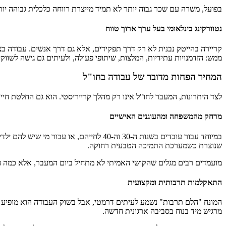
בפועל, משרה עם שכר גבוה יותר לא תמיד מייצרת רווחה כלכלית גבוהה יו
נטוורקינג בינלאומי בעל ערך ארוך טווח
קריירה בהייטק נבנית לא רק דרך תפקידים, אלא גם דרך אנשים. עבודה בצ
ממש: הזדמנויות עתידיות, המלצות, שיתופי פעולה, ולעיתים גם גישה לשווק
המחיר הפחות מדובר של עבודה בחו"ל
לצד היתרונות, המעבר לחו"ל אינו רק מהלך קרייריסטי. הוא גם החלטת ח
מרחק מהמשפחה ומהעוגנים האישיים
במיוחד עבור עובדים בשנות ה-30 וה-40 לח
שנוצרת כשמערכת התמיכה הטבעית רחוקה.
מועמדים רבים מגלים שהקושי האמיתי לא מתחיל ביום המעבר, אלא כמה 
התאקלמות תרבותית ומקצועית
המונח "הלם תרבות" נשמע לעיתים דרמטי, אבל בשוק העבודה הוא מופיע בפ
מרגיש מיד בנוח בסביבה ארגונית חדשה.