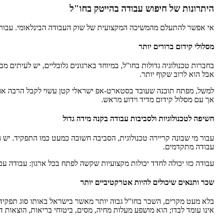
היתרונות של חיפוש עבודה בהייטק בחו"ל
אי אפשר להתעלם מהמשיכה המקצועית של שוק העבודה הבינלאומי. עבור 
מסלולי קידום ברורים יותר
בחברות טכנולוגיה גדולות בחו"ל, במיוחד בארגונים גלובליים, יש לעיתים מב
אבל הוא לרוב שקוף יותר.
למשל, מפתח תוכנה שעובד בסטארט-אפ ישראלי קטן עשוי לקבל הרבה אחרי
אך עם מסלול קידום מדיד וידוע מראש.
חשיפה לטכנולוגיות ולסביבות עבודה בקנה מידה גדול
עבור מי שבונה קריירה טכנולוגית, הסביבה חשובה כמעט כמו התפקיד. יש ה
עבודה מתקדמים.
עבודה כזו יכולה לחדד יכולות מקצועיות שקשה לפתח בכל ארגון: עבודה עם
שכר ותנאים שיכולים להיות אטרקטיביים יותר
בלא מעט מקרים, השכר בחו"ל גבוה יותר מאשר בישראל באותו סוג תפקיד. ב
אינו עומד לבדו; הוא מושפע מעלות מחיה, מסים, ביטוחי בריאות, הוצאות די