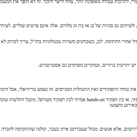
רי, לתרבות עבודה מאופקת יותר, עלול לייצר חיכוך. זה לא הופך את המעב
, ולעיתים גם סוגיות של בן או בת זוג מלווים. אלה אינם פרטים שוליים. 
אחרי החתימה. לכן, כשבוחנים משרות טכנולוגיות בחו"ל, צריך לבדוק ל
ש יתרונות ברורים, ובמקרים מסוימים גם אסטרטגיים.
טווחי התפקידים ואת התנהלות המגייסים. זה נשמע טריוויאלי, אבל היכרות
מועמד שיודע להבדיל בין סטארט-אפ בשל לחברה שעדיין מחפשת מודל עסקי, או בין תפקיד
אירוע מקצועי.
 דרושים, אלא אנשים. מנהל שעבדתם איתו בעבר, קולגה שהתקדמה לחברה 