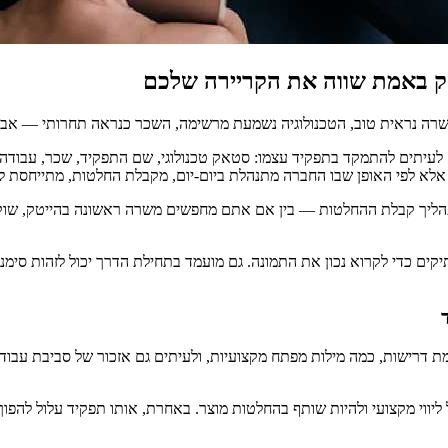
טק באמת שווה את הקריירה שלכם
שרה נראית טוב, הטכנולוגיה נשמעת מרשימה, השכר כנראה תחרותי — אב
לעיתים להתמקד בתפקיד עצמו: סטאק טכנולוגי, שם התפקיד, שכר, עבודה מה
 אלא לפי האופן שבו החברה מתנהלת ביום-יום, מקבלת החלטות, מתייחסת לע
הליך קבלת ההחלטות — בין אם אתם מחפשים משרה ראשונה בהייטק, שוקלי
יקים כדי לקרוא נכון את התמונה. גם מועמד בתחילת הדרך יכול לזהות סימ
 דרישות, כמה מילות מפתח מקצועיות, ולעיתים גם אזכור של סביבת עבודה 
ווי מקצועי ולהיות שותף בהחלטות מוצר. באחרת, אותו תפקיד עלול להפוך 