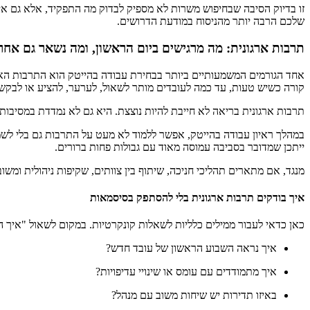
זו בדיוק הסיבה שבחיפוש משרות לא מספיק לבדוק מה התפקיד, אלא גם אי
שלכם הרבה יותר מהניסוח במודעת הדרושים.
תרבות ארגונית: מה מרגישים ביום הראשון, ומה נשאר גם אחר
אחד הגורמים המשמעותיים ביותר בבחירת עבודה בהייטק הוא התרבות האר
קורה כשיש טעות, עד כמה לעובדים מותר לשאול, לערער, להציע או לבקש 
תרבות ארגונית בריאה לא חייבת להיות נוצצת. היא גם לא נמדדת במסיבו
במהלך ראיון עבודה בהייטק, אפשר ללמוד לא מעט על התרבות גם בלי לשמ
ייתכן שמדובר בסביבה עמוסה מאוד עם גבולות פחות ברורים.
מנגד, אם מתארים תהליכי חניכה, שיתוף בין צוותים, שקיפות ניהולית ומש
איך בודקים תרבות ארגונית בלי להסתפק בסיסמאות
כאן כדאי לעבור ממילים כלליות לשאלות קונקרטיות. במקום לשאול "איך ה
איך נראה השבוע הראשון של עובד חדש?
איך מתמודדים עם עומס או שינויי עדיפויות?
באיזו תדירות יש שיחות משוב עם מנהל?