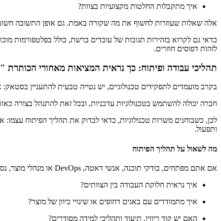
איך מתקבלות החלטות מקצועיות בצוות?
אלה שאלות שעוזרות לחשוף את מה שקורה באמת. גם אופן התשובה חשוב. 
כדאי גם לקרוא בזהירות תגובות של עובדים ברשת, כולל בפלטפורמות מוכ
לזהות דפוסים חוזרים.
תהליכי עבודה ופיתוח: כך נראית המציאות מאחורי הכותרת "
בקרב מועמדים לתפקידים טכנולוגיים, יש נטייה טבעית להתעניין בסטאק: אי
חברה יכולה להשתמש בטכנולוגיות עדכניות, ובכל זאת להתנהל בצורה כאו
לכן, כשבוחנים משרות טכנולוגיות, כדאי לבדוק את תהליך הפיתוח עצמו: אי
ותפעול.
מה לשאול על תהליך הפיתוח
אם אתם מפתחים, בודקי תוכנה, אנשי דאטה, DevOps או מנהלי מוצר, נסו להבין את הסביבה המקצועית דרך שאלות פשוטות:
איך נראית חלוקת העבודה בין הצוותים?
איך מתמודדים עם באגים דחופים או שינויי כיוון של מוצר?
האם יש קוד ריוויו, תיעוד ותהליכי למידה מסודרים?