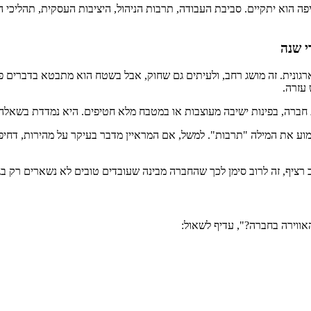
פה הוא יתקיים. סביבת העבודה, תרבות הניהול, היציבות העסקית, תהליכי
י שנה
גונית. זה מושג רחב, ולעיתים גם שחוק, אבל בשטח הוא מתבטא בדברים פ
עזרה.
ת חברה, בפינות ישיבה מעוצבות או במטבח מלא חטיפים. היא נמדדת בשאלה
וע את המילה "תרבות". למשל, אם המראיין מדבר בעיקר על מהירות, דחיפו
וב רציף, זה לרוב סימן לכך שהחברה מבינה שעובדים טובים לא נשארים רק ב
אווירה בחברה?", עדיף לשאול: