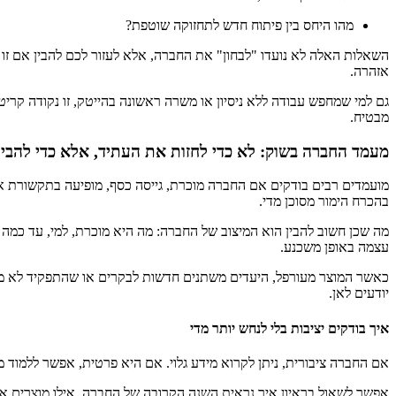
מהו היחס בין פיתוח חדש לתחזוקה שוטפת?
השאלות האלה לא נועדו "לבחון" את החברה, אלא לעזור לכם להבין אם זו 
אזהרה.
גם למי שמחפש עבודה ללא ניסיון או משרה ראשונה בהייטק, זו נקודה קרי
מבטיח.
מעמד החברה בשוק: לא כדי לחזות את העתיד, אלא כדי להבי
מועמדים רבים בודקים אם החברה מוכרת, גייסה כסף, מופיעה בתקשורת או 
בהכרח הימור מסוכן מדי.
מה שכן חשוב להבין הוא המיצוב של החברה: מה היא מוכרת, למי, עד כמה 
עצמה באופן משכנע.
כאשר המוצר מעורפל, היעדים משתנים חדשות לבקרים או שהתפקיד לא מחו
יודעים לאן.
איך בודקים יציבות בלי לנחש יותר מדי
אם החברה ציבורית, ניתן לקרוא מידע גלוי. אם היא פרטית, אפשר ללמוד
אפשר לשאול בראיון איך נראית השנה הקרובה של החברה, אילו מוצרים או 