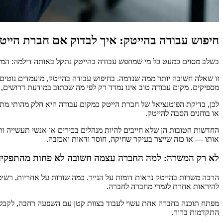
חיפוש עבודה בהייטק: איך לבדוק אם חברת היי
בשלב מסוים כמעט כל מי שמחפש עבודה בהייטק נתקל באותה דילמה: המ
זו שאלה חשובה יותר ממה שנדמה. בחיפוש עבודה בהייטק, מועמדים נוטים 
מספיקים. מקום עבודה טוב אינו נמדד רק לפי מה שכתוב במודעת דרושים,
לכן, בדיקת הפוטנציאל של חברת הייטק כמקום עבודה היא חלק מהותי מת
או בוחנים הסבה להייטק.
החדשות הטובות הן שלא חייבים להיות מנהלים בכירים או אנשי תעשייה ות
אותו — או כזה שייצר בעיקר שחיקה, חוסר ודאות ואכזבה.
לא רק המשרה: למה החברה עצמה חשובה לא פחות מהתפקיד
הרבה משרות בהייטק נראות דומות על הנייר. כמה שורות על אחריות, רשימת
להיראות אחרת לגמרי מחברה לחברה.
מפתח תוכנה בחברה אחת עשוי לעבוד בצוות קטן עם השפעה רחבה, לקבל לי
התקדמות ברור.