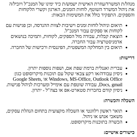
מנהל/ת המשרד/עוזרת האישית ישמש/ת כיד ימינו של המנכ"ל ויוביל/ה
את ניהול המשרד השוטף, לוחות הזמנים, הארגון וקשרי הלקוחות
והספקים. התפקיד כולל את המשימות הבאות:
תיאום וניהול לוחות זמנים וישיבות לצוות ההנדסה, וכן פגישות עם
לקוחות או ספקים עבור המנכ"ל.
הוצאת קבלות, עבודה מול הספקים, לקוחות, ותמיכה בנושאים
אדמניסטרציה עבור החברה.
תיאום בין המחלקה המשפטית, הפיננסית ורכישות של החברה.
דרישות:
עברית ואנגלית ברמת שפת אם, ושפות נוספות יתרון.
ניסיון עבודה/או רקע צבאי שקול עם תוכנות מיקרוסופט כגון:
Windows, MS-Office, Outlook Office או Google Sheets,
Docs, gmail, עבודה שוטפת עם אימייל ומערכות לניהול פגישות.
ניסיון קודם בחברות סטארט-אפ או בצה"ל - יתרון.
השכלה והכשרה:
תואר ראשון רלוונטי או השכלה מקצועית בתחום הנהלת עסקים,
משאבי אנוש או ניהול.
הכשרה בתוכנות מיקרוסופט.
כישורים אישיים: