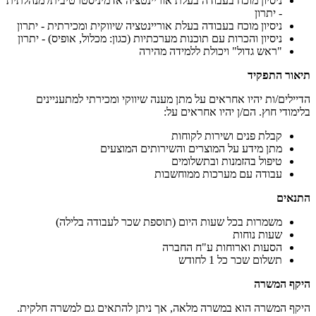
ניסיון מוכח בעבודה בעלת אוריינטציה אדמיניסטרטיבית/ מנהלתית
- יתרון
ניסיון מוכח בעבודה בעלת אוריינטציה שיווקית ומכירתית - יתרון
ניסיון והכרות עם תוכנות מערכתיות (כגון: מכלול, אופיס) - יתרון
"ראש גדול" ויכולת ללמידה מהירה
תיאור התפקיד
הדיילים/ות יהיו אחראים על מתן מענה שיווקי ומכירתי למתעניינים
בלימודי חוץ. הם/ן יהיו אחראים על:
קבלת פנים ושירות לקוחות
מתן מידע על המוצרים והשירותים המוצעים
טיפול בהזמנות ובתשלומים
עבודה עם מערכות ממוחשבות
התנאים
משמרות בכל שעות היום (תוספת שכר לעבודה בלילה)
שעות נוחות
הסעות וארוחות ע"ח החברה
תשלום שכר כל 1 לחודש
היקף המשרה
היקף המשרה הוא במשרה מלאה, אך ניתן להתאים גם למשרה חלקית.