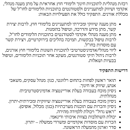
רכז/ת מנהלי/ת לתוכניות חינוך ולימודי חוץ אחראי/ת על מתן מענה מנהלי,
אקדמי ושיווק למתעניינים ולסטודנטים בתוכניות הלימודים לחו"ל של
מכללת אורנים. התפקיד כולל את הפעילויות הבאות:
מתן מענה שיווקי ומכירתי למתעניינים בלימודי חוץ, לרבות יצירת
קשר, מתן מידע והדרכה, וטיפול בהזמנות.
מתן מענה מנהלי אקדמי לסטודנטים בתוכניות הלימודים לחו"ל,
לרבות טיפול בבקשות, תמיכה בהליכים בירוקרטיים, ויצירת קשר
עם מוסדות בחו"ל.
ליווי מנהלי/אדמיניסטרטיבי לתוכניות השונות בלימודי חוץ אורנים,
לרבות ניהול תיקי סטודנטים, מעקב אחר תוכניות הלימודים, וטיפול
בבעיות ושאלות.
דרישות התפקיד
תואר ראשון לפחות בתחום רלוונטי, כגון: מנהל עסקים, משאבי
אנוש, שיווק או חינוך.
ניסיון מוכח בעבודה בעלת אוריינטציה אדמיניסטרטיבית/
מנהלתית.
ניסיון מוכח בעבודה בעלת אוריינטציה שיווקית ומכירתית-יתרון.
ניסיון והכרות עם תוכנות מערכתיות (כגון: מכלול, אופיס).
"ראש גדול" ויכולת ללמידה מהירה.
יכולת השתלבות בצוות איכותי ודינאמי.
הכרות עם מוסדות אקדמיים ומשרדי ממשלה – יתרון.
סדר וארגון מהמעלה הראשונה.