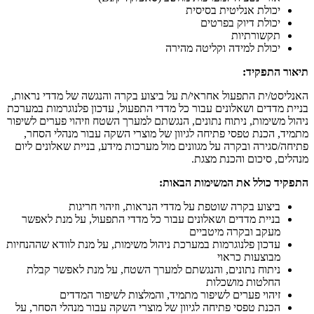
יכולת אנליטית בסיסית
יכולת דיוק בפרטים
תקשורתיות
יכולת למידה וקליטה מהירה
תיאור התפקיד:
האנליסט/ית התפעול אחראי/ת על ביצוע בקרה והנגשה של מדדי נראות,
בניית מדדים ושאלונים עבור כל מדדי התפעול, עדכון פלנוגרמות במערכת
ניהול משימות, ניתוח נתונים, הנגשתם למערך השטח וזיהוי פערים לשיפור
מתמיד, הכנת טפסי פתיחה לגיוון של מוצרי השקה עבור מנהלי הסחר,
פתיחה/סגירה ובקרה על מגוונים מול מערכות מידע, בניית שאלונים ליום
מנהלים, סיכום והכנת מצגת.
התפקיד כולל את המשימות הבאות:
ביצוע בקרה שוטפת על מדדי הנראות, וזיהוי חריגות
בניית מדדים ושאלונים עבור כל מדדי התפעול, על מנת לאפשר
מעקב ובקרה מיטביים
עדכון פלנוגרמות במערכת ניהול משימות, על מנת לוודא שההנחיות
מבוצעות כראוי
ניתוח נתונים, והנגשתם למערך השטח, על מנת לאפשר קבלת
החלטות מושכלות
זיהוי פערים לשיפור מתמיד, והמלצות לשיפור המדדים
הכנת טפסי פתיחה לגיוון של מוצרי השקה עבור מנהלי הסחר, על