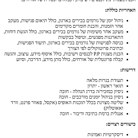
האחריות כוללת:
ניהול יומן של גורמים בכירים בארגון, כולל תיאום פגישות, מעקב
אחר הזמנות, והכנת חומרים מקדימים
מעקב אחר משימות של גורמים בכירים בארגון, כולל הגשת דוחות,
התארגנות מפגשים, וטיפול בבקשות
כניסה לפגישות של גורמים בכירים בארגון, תיעוד הפגישות,
וכתיבת פרוטוקולים לפי הצורך
הכנת מצגות P.P לכנסים וישיבות, כולל איסוף מידע, עיצוב, והגשה
קבלה פרונטלית של אורחים, כולל מתן מידע, הדרכה, וסיוע
דרישות:
תעודת בגרות מלאה
תואר ראשון - יתרון
ניסיון כמזכיר/ה בדרג הנהלה - חובה
ניסיון בניהול יומנים מורכבים - חובה
שליטה מצוינת בכלל תוכנות האופיס (אקסל, פאוור פוינט, וורד
ואאוטלוק)
אנגלית ברמת כתיבה ודיבור - חובה
כישורים רצויים:
דיסקרטיות ואמינות