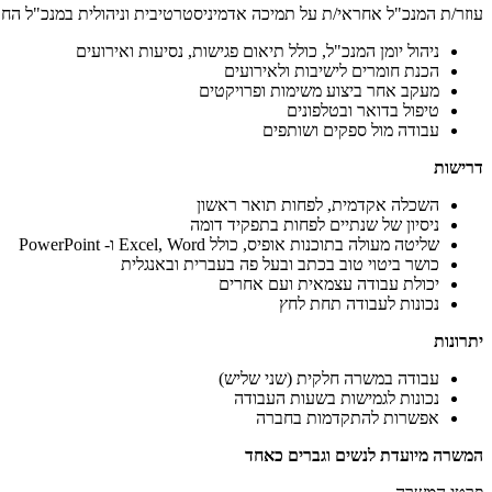
עוזר/ת המנכ"ל אחראי/ת על תמיכה אדמיניסטרטיבית וניהולית במנכ"ל הח
ניהול יומן המנכ"ל, כולל תיאום פגישות, נסיעות ואירועים
הכנת חומרים לישיבות ולאירועים
מעקב אחר ביצוע משימות ופרויקטים
טיפול בדואר ובטלפונים
עבודה מול ספקים ושותפים
דרישות
השכלה אקדמית, לפחות תואר ראשון
ניסיון של שנתיים לפחות בתפקיד דומה
שליטה מעולה בתוכנות אופיס, כולל Excel, Word ו- PowerPoint
כושר ביטוי טוב בכתב ובעל פה בעברית ובאנגלית
יכולת עבודה עצמאית ועם אחרים
נכונות לעבודה תחת לחץ
יתרונות
עבודה במשרה חלקית (שני שליש)
נכונות לגמישות בשעות העבודה
אפשרות להתקדמות בחברה
המשרה מיועדת לנשים וגברים כאחד