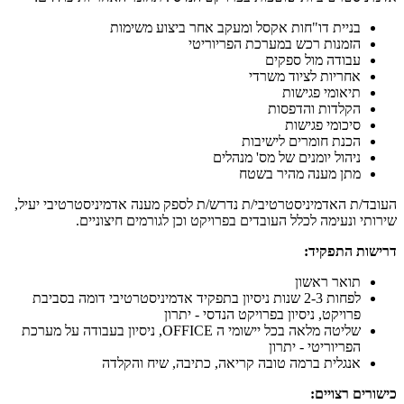
בניית דו"חות אקסל ומעקב אחר ביצוע משימות
הזמנות רכש במערכת הפריוריטי
עבודה מול ספקים
אחריות לציוד משרדי
תיאומי פגישות
הקלדות והדפסות
סיכומי פגישות
הכנת חומרים לישיבות
ניהול יומנים של מס' מנהלים
מתן מענה מהיר בשטח
העובד/ת האדמיניסטרטיבי/ת נדרש/ת לספק מענה אדמיניסטרטיבי יעיל,
שירותי ונעימה לכלל העובדים בפרויקט וכן לגורמים חיצוניים.
דרישות התפקיד:
תואר ראשון
לפחות 2-3 שנות ניסיון בתפקיד אדמיניסטרטיבי דומה בסביבת
פרויקט, ניסיון בפרויקט הנדסי - יתרון
שליטה מלאה בכל יישומי ה OFFICE, ניסיון בעבודה על מערכת
הפריוריטי - יתרון
אנגלית ברמה טובה קריאה, כתיבה, שיח והקלדה
כישורים רצויים: