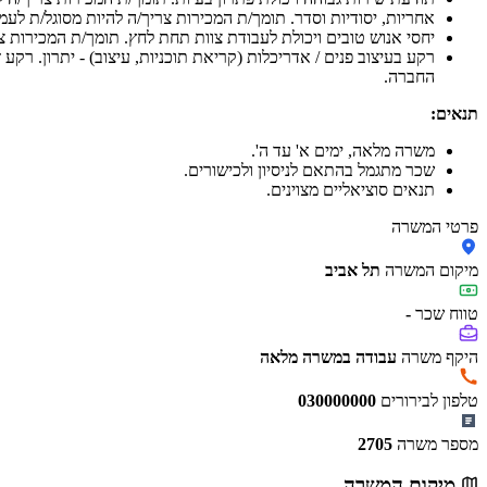
אחריות, יסודיות וסדר. תומך/ת המכירות צריך/ה להיות מסוגל/ת לע
יחסי אנוש טובים ויכולת לעבודת צוות תחת לחץ. תומך/ת המכירות צ
רקע בעיצוב פנים / אדריכלות (קריאת תוכניות, עיצוב) - יתרון. רק
החברה.
תנאים:
משרה מלאה, ימים א' עד ה'.
שכר מתגמל בהתאם לניסיון ולכישורים.
תנאים סוציאליים מצוינים.
פרטי המשרה
מיקום המשרה
תל אביב
טווח שכר
-
היקף משרה
עבודה במשרה מלאה
טלפון לבירורים
030000000
מספר משרה
2705
מיקום המשרה