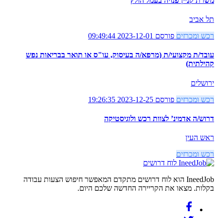
משרת קניין פנויה בעמל הולץ
תל אביב
רכש ומכרזים
פורסם 2023-12-01 09:49:44
עובד/ת מקצועי/ת (מרפא/ה בעיסוק, עו"ס או תואר בבריאות נפש
קהילתית)
ירושלים
רכש ומכרזים
פורסם 2023-12-25 19:26:35
דרוש/ה אדמינ’ לצוות רכש ולוגיסטיקה
ראש העין
רכש ומכרזים
לוח דרושים
IneedJob הוא לוח דרושים מתקדם המאפשר חיפוש הצעות עבודה
בקלות. מצאו את הקריירה החדשה שלכם היום.