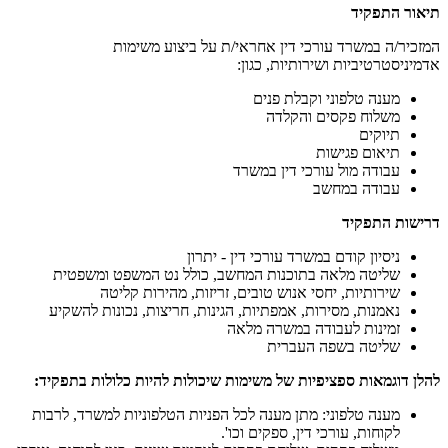
תיאור התפקיד
המזכיר/ה במשרד עורכי דין אחראי/ת על ביצוע משימות
אדמיניסטרטיביות ושירותיות, כגון:
מענה טלפוני וקבלת פנים
משלוח פקסים והקלדה
תיוקים
תיאום פגישות
עבודה מול עורכי דין במשרד
עבודה במחשב
דרישות התפקיד
ניסיון קודם במשרד עורכי דין - יתרון
שליטה מלאה בתוכנות המחשב, כולל נט המשפט ומשפטית
שירותיות, יחסי אנוש טובים, זריזות, מהירות קליטה
נאמנות, מסירות, אמפתיות, הגינות, חריצות, נכונות להשקיע
זמינות לעבודה במשרה מלאה
שליטה בשפה העברית
להלן דוגמאות ספציפיות של משימות שיכולות להיות כלולות בתפקיד:
מענה טלפוני: מתן מענה לכל הפניות הטלפוניות למשרד, לרבות
לקוחות, עורכי דין, ספקים וכו'.