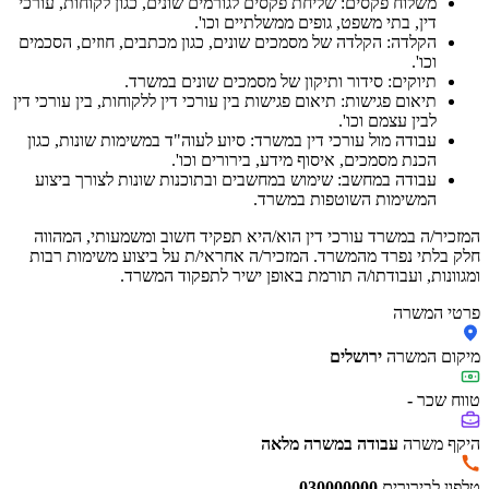
משלוח פקסים: שליחת פקסים לגורמים שונים, כגון לקוחות, עורכי
דין, בתי משפט, גופים ממשלתיים וכו'.
הקלדה: הקלדה של מסמכים שונים, כגון מכתבים, חוזים, הסכמים
וכו'.
תיוקים: סידור ותיקון של מסמכים שונים במשרד.
תיאום פגישות: תיאום פגישות בין עורכי דין ללקוחות, בין עורכי דין
לבין עצמם וכו'.
עבודה מול עורכי דין במשרד: סיוע לעוה"ד במשימות שונות, כגון
הכנת מסמכים, איסוף מידע, בירורים וכו'.
עבודה במחשב: שימוש במחשבים ובתוכנות שונות לצורך ביצוע
המשימות השוטפות במשרד.
המזכיר/ה במשרד עורכי דין הוא/היא תפקיד חשוב ומשמעותי, המהווה
חלק בלתי נפרד מהמשרד. המזכיר/ה אחראי/ת על ביצוע משימות רבות
ומגוונות, ועבודתו/ה תורמת באופן ישיר לתפקוד המשרד.
פרטי המשרה
מיקום המשרה
ירושלים
טווח שכר
-
היקף משרה
עבודה במשרה מלאה
טלפון לבירורים
030000000