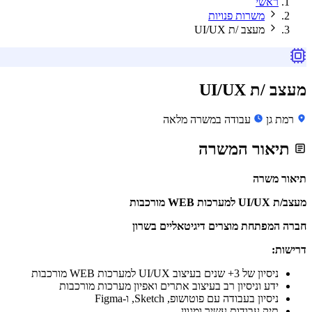
ראשי
משרות פנויות
מעצב /ת UI/UX
מעצב /ת UI/UX
רמת גן
עבודה במשרה מלאה
תיאור המשרה
תיאור משרה
מעצב/ת UI/UX למערכות WEB מורכבות
חברה המפתחת מוצרים דיגיטאליים בשרון
דרישות:
ניסיון של 3+ שנים בעיצוב UI/UX למערכות WEB מורכבות
ידע וניסיון רב בעיצוב אתרים ואפיון מערכות מורכבות
ניסיון בעבודה עם פוטושופ, Sketch, ו-Figma
תיק עבודות עשיר ומגוון