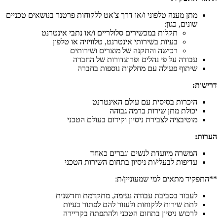
מתן מענה טלפוני ו/או דרך צ'אט ללקוחות פרטנר בנושאים טכניים
שונים, כגון:
תקלות במכשירים סלולריים ו/או נתבי אינטרנט
בעיות בשירותי אינטרנט, טלוויזיה או טלפון
רכישה והתקנה של מוצרים ושירותים
עבודה על פי נהלים ופרוצדורות של החברה
שיתוף פעולה עם מחלקות נוספות בחברה
דרישות:
היכרות בסיסית עם עולם האינטרנט
יכולת מתן שירות ברמה גבוהה
מוטיבציה לצבירת ניסיון וקידום בעולם הטכני
הערות:
המשרה מיועדת לנשים וגברים כאחד
עדיפות לבעלי/ות ניסיון בתחום השירות הטכני
**התפקיד מתאים למי שמעוניין/ת:
לעבוד בסביבת עבודה נעימה, מתקדמת וחדשנית
לתת שירות ללקוחות ולעזור להם לפתור בעיות
לרכוש ניסיון בתחום הטכני ולהתפתח בקריירה