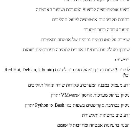
ביצוע אופטימיזציה לביצועי המערכת ושיפור האבטחה
כתיבת סקריפטים אוטומציה לייעול תהליכים
תיעוד עבודה ברור ומסודר
שמירה על סטנדרטים גבוהים של אבטחה ותאימות
שיתוף פעולה עם צוותי IT אחרים לתמיכה בפרויקטים ויוזמות
דרישות:
לפחות 3 שנות ניסיון בניהול מערכות לינוקס (Red Hat, Debian, Ubuntu
וכו')
ידע מעמיק במבנה המערכת, פקודות שורה וניהול תהליכים
ניסיון בניהול מערכות אחסון ו-VMware יתרון
ניסיון בכתיבת סקריפטים בשפות כגון Bash או Python יתרון
ידע טוב ברשתות ותקשורת
הבנה ברעיונות אבטחה ומחויבות ליישומם