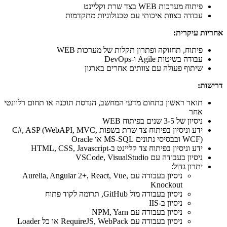
פיתוח מערכות WEB בצד שרת וקליינט
עבודה בצוות איכותי עם טכנולוגיות מתקדמות
אחריות עיקרית:
פיתוח, תחזוקה ופתרון תקלות של מערכות WEB
עבודה בשיטות Agile ו-DevOps
שיתוף פעולה עם צוותים אחרים בארגון
דרישות:
תואר ראשון בתחום מדעי המחשב, הנדסת תוכנה או תחום רלוונטי
אחר
ניסיון של 3-5 שנים בפיתוח WEB
ידע וניסיון בפיתוח צד שרת בשפות C#, ASP (WebAPI, MVC,
WCF) ובבסיסי נתונים MS-SQL או Oracle
ידע וניסיון בפיתוח צד קליינט ב-HTML, CSS, Javascript
ניסיון בעבודה עם VSCode, VisualStudio
יתרון גדול:
ניסיון בעבודה עם Aurelia, Angular 2+, React, Vue,
Knockout
ניסיון בעבודה מול GitHub, תרומה לקוד פתוח
ניסיון ב-IIS
ניסיון בעבודה עם NPM, Yarn
ניסיון בעבודה עם RequireJS, WebPack או כל Loader