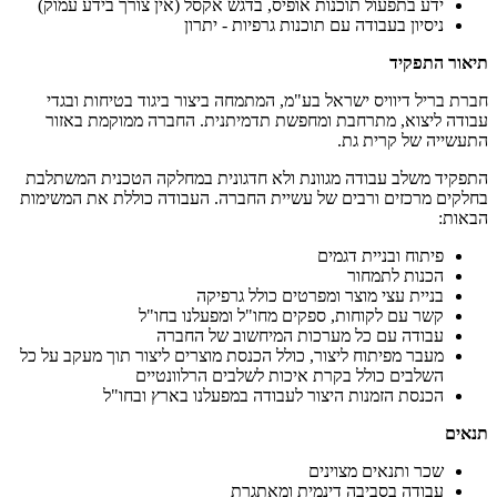
ידע בתפעול תוכנות אופיס, בדגש אקסל (אין צורך בידע עמוק)
ניסיון בעבודה עם תוכנות גרפיות - יתרון
תיאור התפקיד
חברת בריל דיוויס ישראל בע"מ, המתמחה ביצור ביגוד בטיחות ובגדי
עבודה ליצוא, מתרחבת ומחפשת תדמיתנית. החברה ממוקמת באזור
התעשייה של קרית גת.
התפקיד משלב עבודה מגוונת ולא חדגונית במחלקה הטכנית המשתלבת
בחלקים מרכזים ורבים של עשיית החברה. העבודה כוללת את המשימות
הבאות:
פיתוח ובניית דגמים
הכנות לתמחור
בניית עצי מוצר ומפרטים כולל גרפיקה
קשר עם לקוחות, ספקים מחו"ל ומפעלנו בחו"ל
עבודה עם כל מערכות המיחשוב של החברה
מעבר מפיתוח ליצור, כולל הכנסת מוצרים ליצור תוך מעקב על כל
השלבים כולל בקרת איכות לשלבים הרלוונטיים
הכנסת הזמנות היצור לעבודה במפעלנו בארץ ובחו"ל
תנאים
שכר ותנאים מצוינים
עבודה בסביבה דינמית ומאתגרת