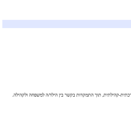
 מערכתית-קהילתית, תוך התמקדות בקשר בין הילד/ה למשפחה ולקהילה.