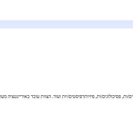
ם/ות, פסיכולוגים/ות, פיזיותרפיסטים/יות ועוד. הצוות עובד באוריינטציה