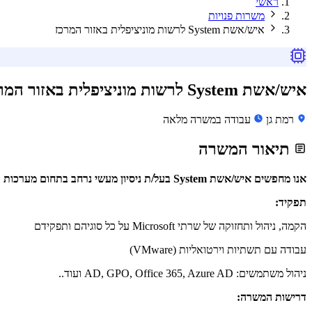
ראשי
משרות פנויות
איש/אשת System לרשות מוניציפלית באזור המרכז
איש/אשת System לרשות מוניציפלית באזור המרכז
רמת גן
עבודה במשרה מלאה
תיאור המשרה
אנו מחפשים איש/אשת System בעל/ת ניסיון מעשי נרחב בתחום מערכות המחשוב, להצטרף לצוות שלנו ברשות מוניציפלית באזור המרכז.
תפקיד:
הקמה, ניהול ותחזוקה של שרתי Microsoft על כל סוגיהם ותפקידם
עבודה עם תשתיות וירטואליות (VMware)
ניהול משתמשים: AD, GPO, Office 365, Azure AD ועוד..
דרישות המשרה: