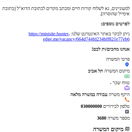
למעוניינים, נא לשלוח קורות חיים ומכתב מקדים לכתובת הדוא"ל [כתובת
אימייל שהוסרה].
לפרטים נוספים:
ניתן לבקר באתר האינטרנט שלנו:
https://minisite.hunter-
edge.me/vacancy/664d744fd234bff821e77eb6
אנחנו מחכים/ות לכם!
פרטי המשרה
מיקום המשרה
תל אביב
טווח שכר
-
היקף משרה
עבודה במשרה מלאה
טלפון לבירורים
030000000
מספר משרה
3680
מיקום המשרה