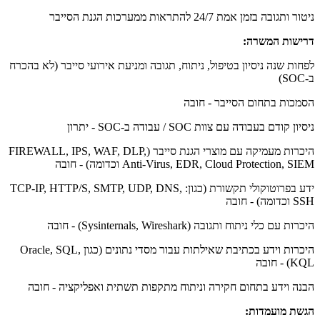
ניטור ותגובה בזמן אמת 24/7 להתראות ממערכות הגנת הסייבר
דרישות המשרה:
לפחות שנה ניסיון בטיפול, ניתוח, תגובה ומניעת אירועי סייבר (לא בהכרח
ב-SOC)
הסמכות בתחום הסייבר - חובה
ניסיון קודם בעבודה עם צוות SOC / עבודה ב-SOC - יתרון
היכרות מעמיקה עם מוצרי הגנת סייבר (FIREWALL, IPS, WAF, DLP,
Anti-Virus, EDR, Cloud Protection, SIEM וכדומה) - חובה
ידע בפרוטוקולי תקשורת (כגון: TCP-IP, HTTP/S, SMTP, UDP, DNS,
SSH וכדומה) - חובה
היכרות עם כלי ניתוח ותגובה (Sysinternals, Wireshark) - חובה
היכרות וידע בכתיבת שאילתות עבור מסדי נתונים (כגון Oracle, SQL,
KQL) - חובה
הבנה וידע בתחום חקירה וניתוח מתקפות תשתית ואפליקציה - חובה
הגשת מועמדות: