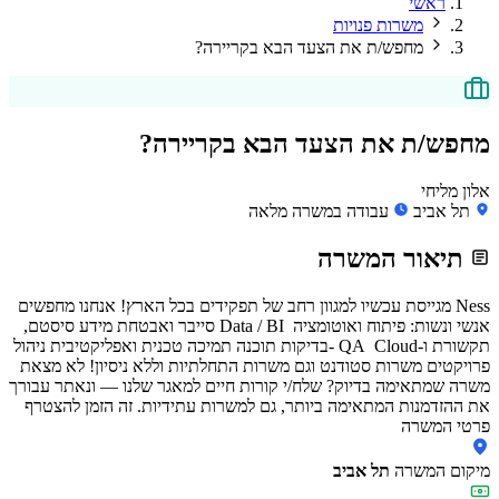
ראשי
משרות פנויות
מחפש/ת את הצעד הבא בקריירה?
מחפש/ת את הצעד הבא בקריירה?
אלון מליחי
תל אביב
עבודה במשרה מלאה
תיאור המשרה
‏Ness מגייסת עכשיו למגוון רחב של תפקידים בכל הארץ! אנחנו מחפשים
אנשי ונשות: פיתוח ואוטומציה ‏ Data / BI סייבר ואבטחת מידע סיסטם,
תקשורת ו-Cloud ‏ QA -בדיקות תוכנה תמיכה טכנית ואפליקטיבית ניהול
פרויקטים משרות סטודנט וגם משרות התחלתיות וללא ניסיון! לא מצאת
משרה שמתאימה בדיוק? שלח/י קורות חיים למאגר שלנו — ונאתר עבורך
את ההזדמנות המתאימה ביותר, גם למשרות עתידיות. זה הזמן להצטרף
פרטי המשרה
מיקום המשרה
תל אביב