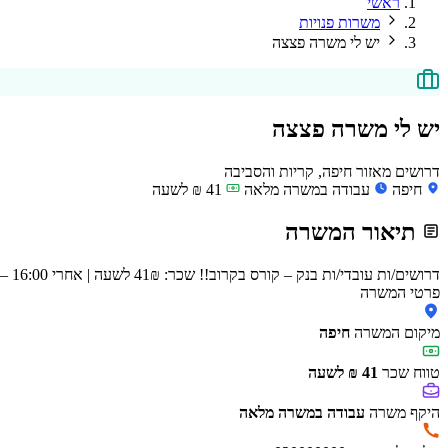
ראשי
משרות פנויות
יש לי משרה פצצה
יש לי משרה פצצה
דרושים מאזור חיפה, קריות והסביבה
חיפה
עבודה במשרה מלאה
41 ₪ לשעה
תיאור המשרה
דרושים/ות עובדי/ות בנק – קורס בקרוב!! שכר: 41₪ לשעה | אחרי 16:00 – 49₪ סיבוס 60₪ ליום קורס והכשרה על חשבון הבנק משרה מלאה / משרת אם / מתאים לסטודנטים לשליחת קו״ח: 054-704-4969 – ורוניקה
פרטי המשרה
מיקום המשרה
חיפה
טווח שכר
41 ₪ לשעה
היקף משרה
עבודה במשרה מלאה