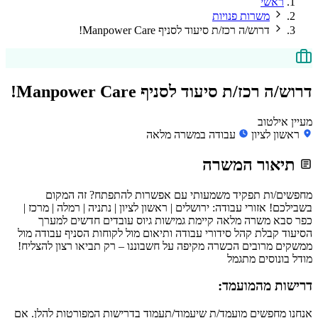
ראשי
משרות פנויות
דרוש/ה רכז/ת סיעוד לסניף Manpower Care!
דרוש/ה רכז/ת סיעוד לסניף Manpower Care!
מעיין אילטוב
ראשון לציון
עבודה במשרה מלאה
תיאור המשרה
מחפשים/ות תפקיד משמעותי עם אפשרות להתפתח? זה המקום
בשבילכם! אזורי עבודה: ירושלים | ראשון לציון | נתניה | רמלה | מרכז |
כפר סבא משרה מלאה קיימת גמישות גיוס עובדים חדשים למערך
הסיעוד קבלת קהל סידורי עבודה ותיאום מול לקוחות הסניף עבודה מול
ממשקים מרובים הכשרה מקיפה על חשבוננו – רק תביאו רצון להצליח!
מודל בונוסים מתגמל
דרישות מהמועמד:
אנחנו מחפשים מועמד/ת שיעמוד/תעמוד בדרישות המפורטות להלן. אם