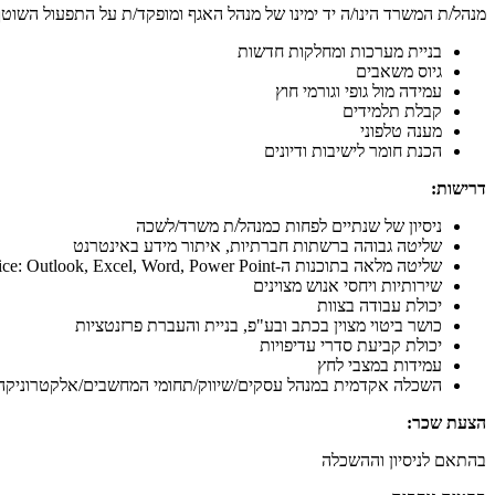
מנהל/ת המשרד הינו/ה יד ימינו של מנהל האגף ומופקד/ת על התפעול השוטף
בניית מערכות ומחלקות חדשות
גיוס משאבים
עמידה מול גופי וגורמי חוץ
קבלת תלמידים
מענה טלפוני
הכנת חומר לישיבות ודיונים
דרישות:
ניסיון של שנתיים לפחות כמנהל/ת משרד/לשכה
שליטה גבוהה ברשתות חברתיות, איתור מידע באינטרנט
שליטה מלאה בתוכנות ה-Office: Outlook, Excel, Word, Power Point
שירותיות ויחסי אנוש מצוינים
יכולת עבודה בצוות
כושר ביטוי מצוין בכתב ובע"פ, בניית והעברת פרזנטציות
יכולת קביעת סדרי עדיפויות
עמידות במצבי לחץ
השכלה אקדמית במנהל עסקים/שיווק/תחומי המחשבים/אלקטרוניקה -
הצעת שכר:
בהתאם לניסיון וההשכלה