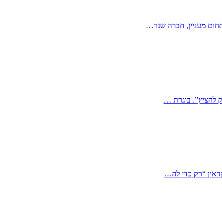
ק להציץ”. בוגרת …
קדאין “רק כדי לה…