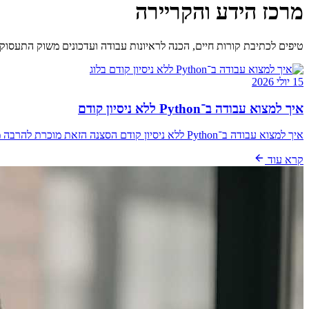
מרכז הידע והקריירה
טיפים לכתיבת קורות חיים, הכנה לראיונות עבודה ועדכונים משוק התעסוק
בלוג
15 יולי 2026
איך למצוא עבודה ב־Python ללא ניסיון קודם
איך למצוא עבודה ב־Python ללא ניסיון קודם הסצנה הזאת מוכרת להרבה מאוד מועמדים: קורס הסתיים, כמה תרגילים כבר רצים יפה, GitHub נפתח בהתלהבות, ואז מגיע…
קרא עוד