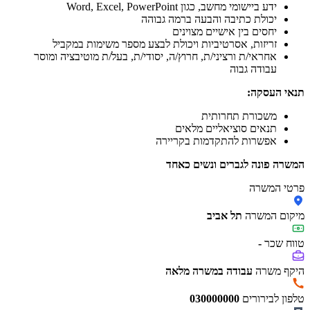
ידע ביישומי מחשב, כגון Word, Excel, PowerPoint
יכולת כתיבה והבעה ברמה גבוהה
יחסים בין אישיים מצוינים
זריזות, אסרטיביות ויכולת לבצע מספר משימות במקביל
אחראי/ת ורציני/ת, חרוץ/ה, יסודי/ת, בעל/ת מוטיבציה ומוסר
עבודה גבוה
תנאי העסקה:
משכורת תחרותית
תנאים סוציאליים מלאים
אפשרות להתקדמות בקריירה
המשרה פונה לגברים ונשים כאחד
פרטי המשרה
מיקום המשרה
תל אביב
טווח שכר
-
היקף משרה
עבודה במשרה מלאה
טלפון לבירורים
030000000